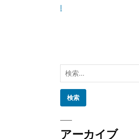
l
検
索:
アーカイブ