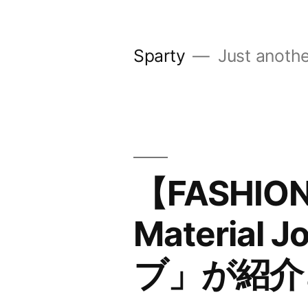
コ
ン
Sparty
Just anothe
テ
ン
ツ
へ
ス
【FASHIO
キ
Materia
ッ
プ
ブ」が紹介