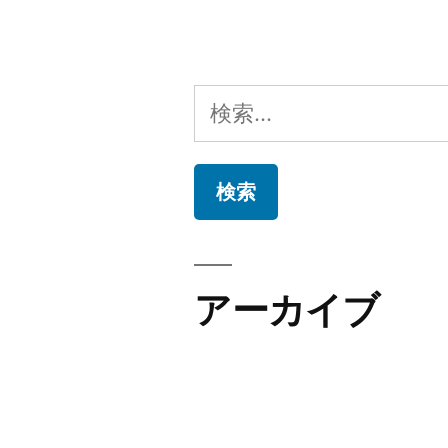
検
索:
アーカイブ