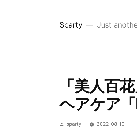
コ
ン
Sparty
Just anothe
テ
ン
ツ
へ
ス
「美人百花
キ
ヘアケア「
ッ
プ
投
sparty
2022-08-10
稿