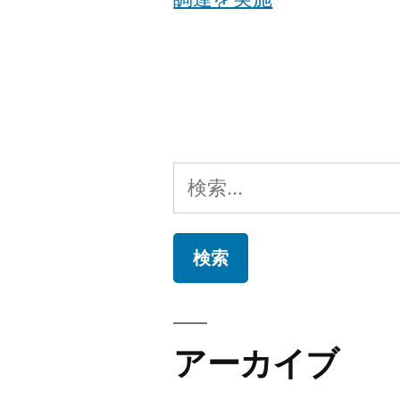
検
索:
アーカイブ