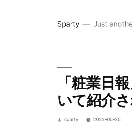
コ
ン
Sparty
Just anothe
テ
ン
ツ
へ
ス
「粧業日報
キ
いて紹介さ
ッ
プ
投
sparty
2022-05-25
稿